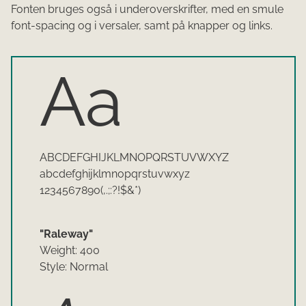
Fonten bruges også i underoverskrifter, med en smule
font-spacing og i versaler, samt på knapper og links.
Aa
ABCDEFGHIJKLMNOPQRSTUVWXYZ
abcdefghijklmnopqrstuvwxyz
1234567890(,.;:?!$&*)
"Raleway"
Weight: 400
Style: Normal