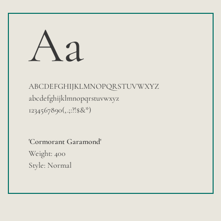
Aa
ABCDEFGHIJKLMNOPQRSTUVWXYZ
abcdefghijklmnopqrstuvwxyz
1234567890(,.;:?!$&*)
'Cormorant Garamond'
Weight: 400
Style: Normal