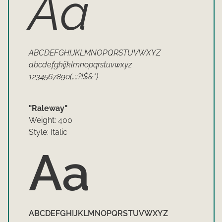
Aa
ABCDEFGHIJKLMNOPQRSTUVWXYZ
abcdefghijklmnopqrstuvwxyz
1234567890(,.;:?!$&*)
"Raleway"
Weight: 400
Style: Italic
Aa
ABCDEFGHIJKLMNOPQRSTUVWXYZ