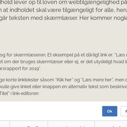
ndhold lever op til loven om webtilgængelighed p
at indholdet skal være tilgængeligt for alle, he
tilgår teksten med skærmlæser. Her kommer nogl
et og for skærmlæseren. Et eksempel på et dårligt link er: “Læs 
om der bruges skærmlæser eller ej, er det utydeligt hvad li
årsrapport for 2019”.
 korte linktekster såsom “Klik her” og “Læs mere her”, men d
ulle give linket eller knappen en alternativ tekst som beskriv
itel" i link-editoren: