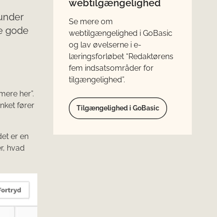
webtilgængelighed
å
runder
Se mere om
e gode
webtilgængelighed i GoBasic
og lav øvelserne i e-
læringsforløbet “Redaktørens
fem indsatsområder for
tilgængelighed”.
mere her”.
nket fører
Tilgængelighed i GoBasic
et er en
er, hvad