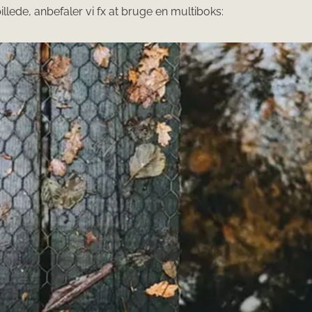
lede, anbefaler vi fx at bruge en multiboks: