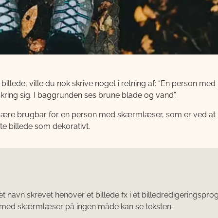
 billede, ville du nok skrive noget i retning af: “En person med
ring sig. I baggrunden ses brune blade og vand”.
e være brugbar for en person med skærmlæser, som er ved at
te billede som dekorativt.
er et navn skrevet henover et billede fx i et billedredigeringspr
r med skærmlæser på ingen måde kan se teksten.