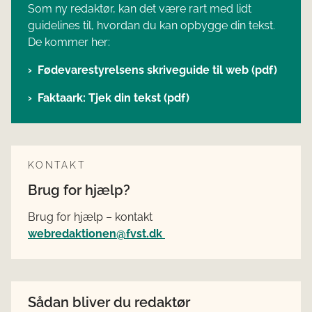
Som ny redaktør, kan det være rart med lidt
guidelines til, hvordan du kan opbygge din tekst.
De kommer her:
Fødevarestyrelsens skriveguide til web (pdf)
Faktaark: Tjek din tekst (pdf)
KONTAKT
Brug for hjælp?
Brug for hjælp – kontakt
webredaktionen@fvst.dk
Sådan bliver du redaktør